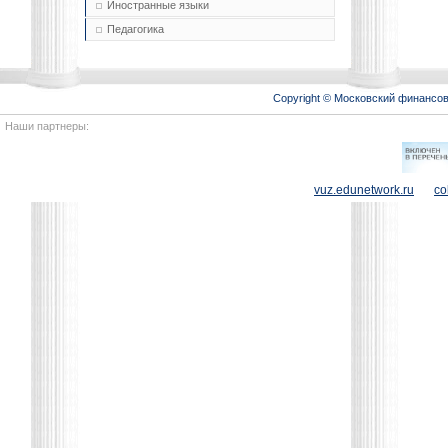
Иностранные языки
Педагогика
Copyright © Московский финансо
Наши партнеры:
vuz.edunetwork.ru
co