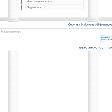
Иностранные языки
Педагогика
Copyright © Московский финансо
Наши партнеры:
vuz.edunetwork.ru
co