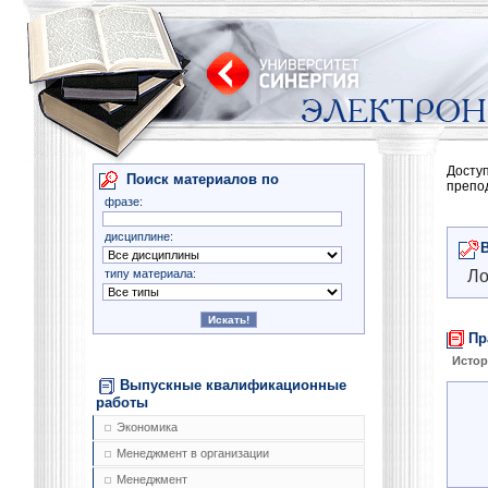
Досту
Поиск материалов по
препо
фразе:
дисциплине:
типу материала:
Ло
Пр
Истор
Выпускные квалификационные
работы
Экономика
Менеджмент в организации
Менеджмент