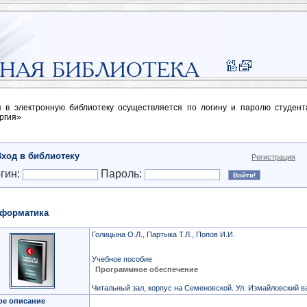
п в электронную библиотеку осуществляется по логину и паролю студен
ргия»
Вход в библиотеку
Регистрация
гин:
Пароль:
форматика
Голицына О.Л., Партыка Т.Л., Попов И.И.
Учебное пособие
Программное обеспечение
Читальный зал, корпус на Семеновской. Ул. Измайловский ва
ое описание