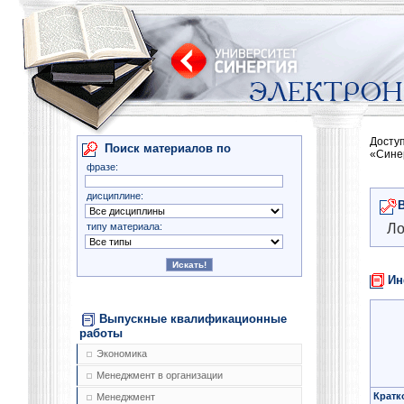
Досту
Поиск материалов по
«Сине
фразе:
дисциплине:
типу материала:
Ло
Ин
Выпускные квалификационные
работы
Экономика
Менеджмент в организации
Кратк
Менеджмент