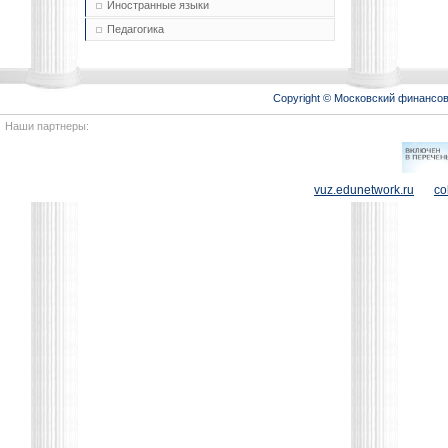
Иностранные языки
Педагогика
Copyright © Московский финансо
Наши партнеры:
vuz.edunetwork.ru
co