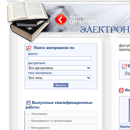
Досту
Поиск материалов по
препо
фразе:
дисциплине:
типу материала:
Ло
Ин
Выпускные квалификационные
работы
Экономика
Менеджмент в организации
Кратк
Менеджмент