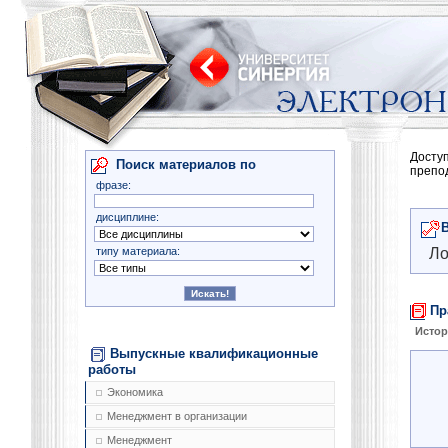
Досту
Поиск материалов по
препо
фразе:
дисциплине:
типу материала:
Ло
Пр
Истор
Выпускные квалификационные
работы
Экономика
Менеджмент в организации
Менеджмент