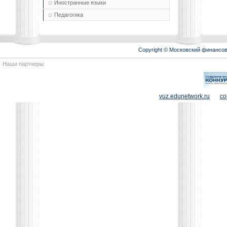
Иностранные языки
Педагогика
Copyright © Московский финансо
Наши партнеры:
vuz.edunetwork.ru
co