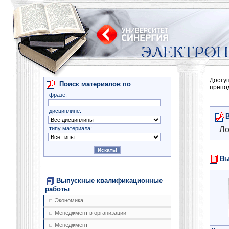
Досту
Поиск материалов по
препо
фразе:
дисциплине:
типу материала:
Ло
Вы
Выпускные квалификационные
работы
Экономика
Менеджмент в организации
Менеджмент