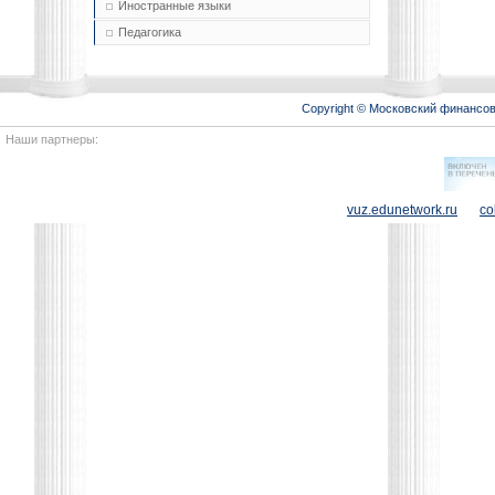
Иностранные языки
Педагогика
Copyright © Московский финансо
Наши партнеры:
vuz.edunetwork.ru
co