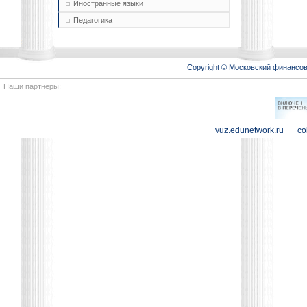
Иностранные языки
Педагогика
Copyright © Московский финансо
Наши партнеры:
vuz.edunetwork.ru
co