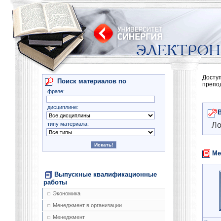
Досту
Поиск материалов по
препо
фразе:
дисциплине:
типу материала:
Ло
Ме
Выпускные квалификационные
работы
Экономика
Менеджмент в организации
Менеджмент