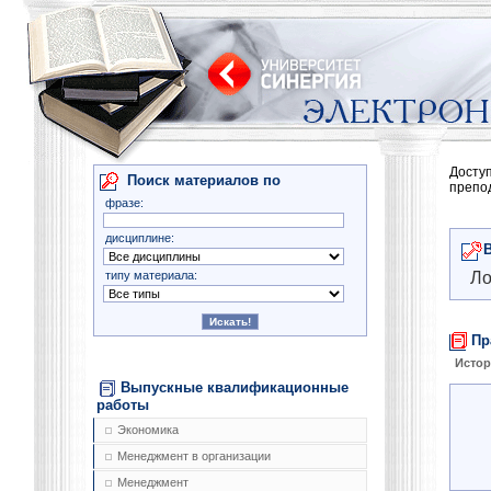
Досту
Поиск материалов по
препо
фразе:
дисциплине:
типу материала:
Ло
Пр
Истор
Выпускные квалификационные
работы
Экономика
Менеджмент в организации
Менеджмент