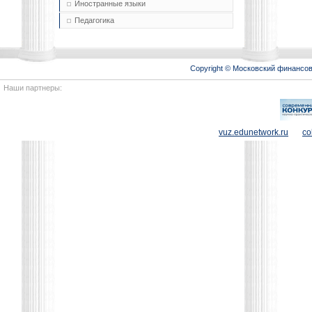
Иностранные языки
Педагогика
Copyright © Московский финансо
Наши партнеры:
vuz.edunetwork.ru
co