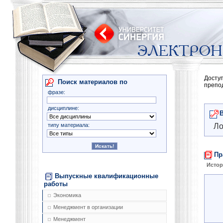
Досту
Поиск материалов по
препо
фразе:
дисциплине:
типу материала:
Ло
Пр
Истор
Выпускные квалификационные
работы
Экономика
Менеджмент в организации
Менеджмент