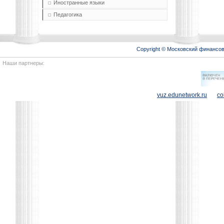
Иностранные языки
Педагогика
Copyright © Московский финансо
Наши партнеры:
vuz.edunetwork.ru
co