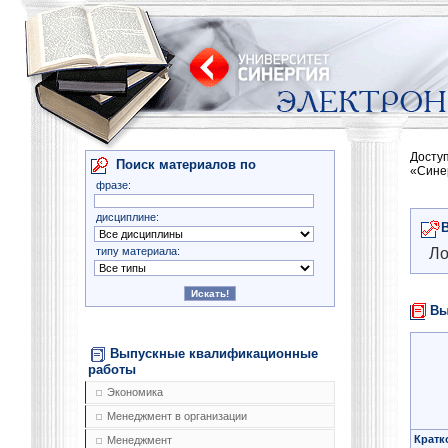
Досту
Поиск материалов по
«Сине
фразе:
дисциплине:
типу материала:
Ло
Вы
Выпускные квалификационные
работы
Экономика
Менеджмент в организации
Кратк
Менеджмент