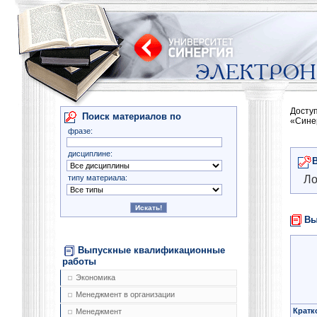
Досту
Поиск материалов по
«Сине
фразе:
дисциплине:
типу материала:
Ло
Вы
Выпускные квалификационные
работы
Экономика
Менеджмент в организации
Кратк
Менеджмент