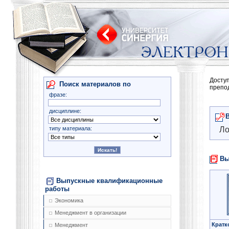
Досту
Поиск материалов по
препо
фразе:
дисциплине:
типу материала:
Ло
Вы
Выпускные квалификационные
работы
Экономика
Менеджмент в организации
Кратк
Менеджмент