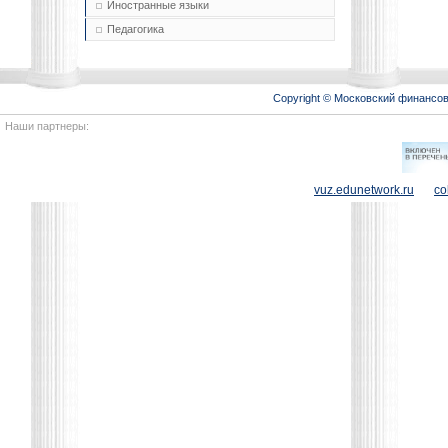
Иностранные языки
Педагогика
Copyright © Московский финансо
Наши партнеры:
vuz.edunetwork.ru
co