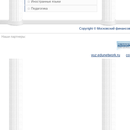
Иностранные языки
Педагогика
Copyright © Московский финансо
Наши партнеры:
vuz.edunetwork.ru
co