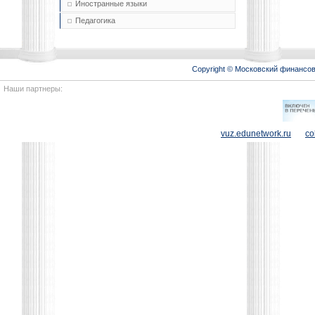
Иностранные языки
Педагогика
Copyright © Московский финансо
Наши партнеры:
vuz.edunetwork.ru
co