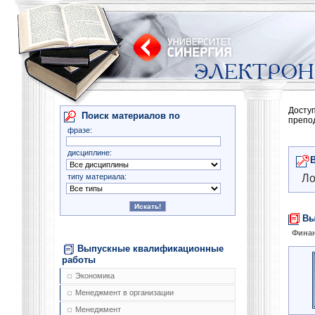
Досту
Поиск материалов по
препо
фразе:
дисциплине:
типу материала:
Ло
Вы
Финан
Выпускные квалификационные
работы
Экономика
Менеджмент в организации
Менеджмент