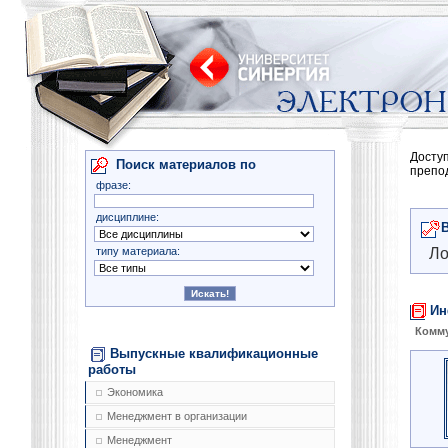
Досту
Поиск материалов по
препо
фразе:
дисциплине:
типу материала:
Ло
Ин
Комму
Выпускные квалификационные
работы
Экономика
Менеджмент в организации
Менеджмент