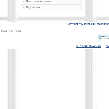
Иностранные языки
Педагогика
Copyright © Московский финансо
Наши партнеры:
vuz.edunetwork.ru
co