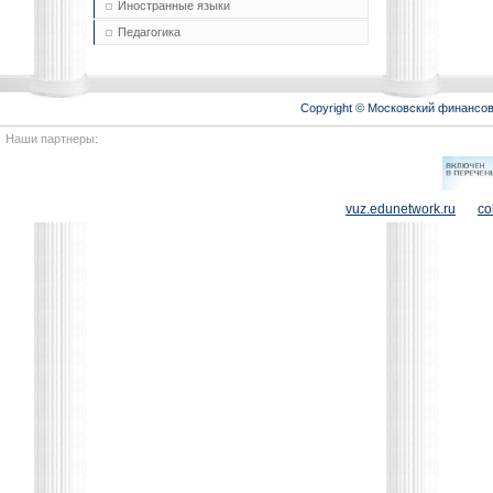
Иностранные языки
Педагогика
Copyright © Московский финансо
Наши партнеры:
vuz.edunetwork.ru
co