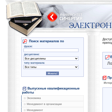
Досту
Поиск материалов по
препо
фразе:
дисциплине:
типу материала:
Ло
Пр
Истор
Выпускные квалификационные
работы
Экономика
Менеджмент в организации
Менеджмент