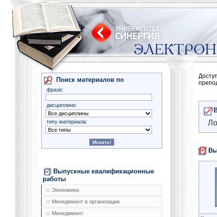
Досту
Поиск материалов по
препо
фразе:
дисциплине:
типу материала:
Ло
Вы
Выпускные квалификационные
работы
Экономика
Менеджмент в организации
Менеджмент