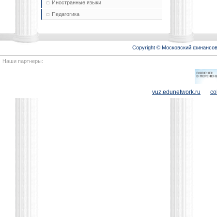
Иностранные языки
Педагогика
Copyright © Московский финансо
Наши партнеры:
vuz.edunetwork.ru
co