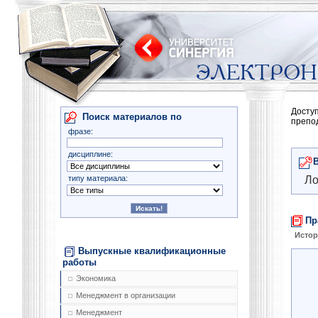
Досту
Поиск материалов по
препо
фразе:
дисциплине:
типу материала:
Ло
Пр
Истор
Выпускные квалификационные
работы
Экономика
Менеджмент в организации
Менеджмент