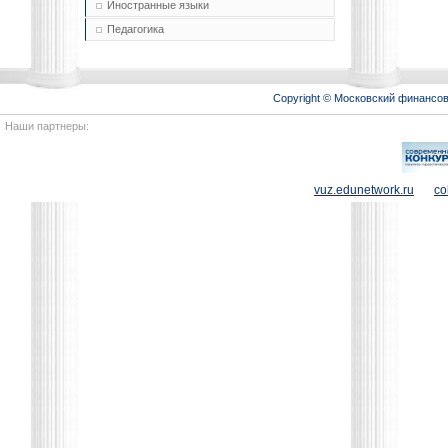
Иностранные языки
Педагогика
Copyright © Московский финансо
Наши партнеры:
vuz.edunetwork.ru
co