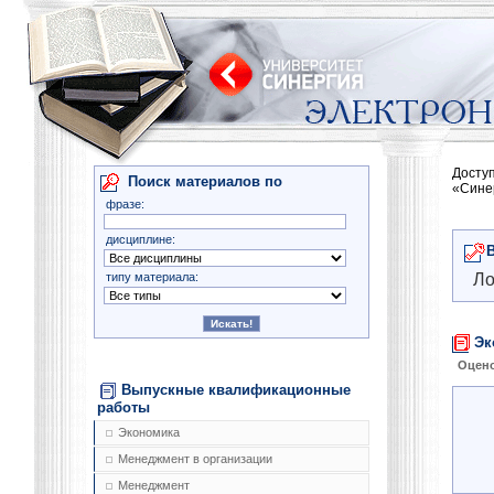
Досту
Поиск материалов по
«Сине
фразе:
дисциплине:
типу материала:
Ло
Эк
Оцено
Выпускные квалификационные
работы
Экономика
Менеджмент в организации
Менеджмент