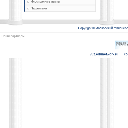
Иностранные языки
Педагогика
Copyright © Московский финансо
Наши партнеры:
vuz.edunetwork.ru
co