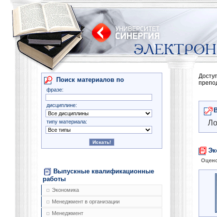
Досту
Поиск материалов по
препо
фразе:
дисциплине:
типу материала:
Ло
Эк
Оцено
Выпускные квалификационные
работы
Экономика
Менеджмент в организации
Менеджмент