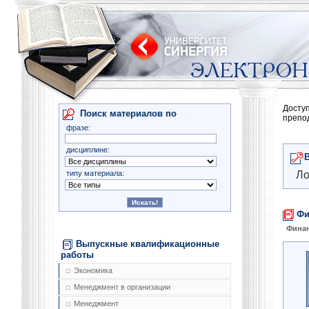
Досту
Поиск материалов по
препо
фразе:
дисциплине:
типу материала:
Ло
Фи
Фина
Выпускные квалификационные
работы
Экономика
Менеджмент в организации
Менеджмент