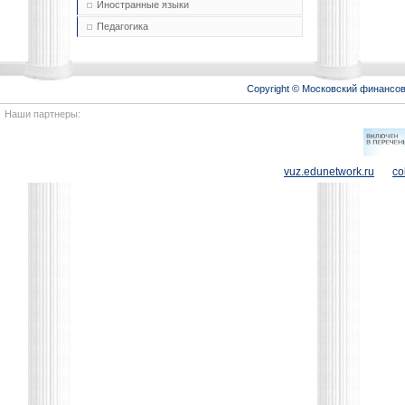
Иностранные языки
Педагогика
Copyright © Московский финансо
Наши партнеры:
vuz.edunetwork.ru
co