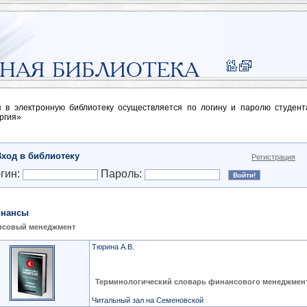
п в электронную библиотеку осуществляется по логину и паролю студен
ргия»
Вход в библиотеку
Регистрация
гин:
Пароль:
нансы
нсовый менеджмент
Тюрина А.В.
Терминологический словарь финансового менеджмен
Читальный зал на Семеновской