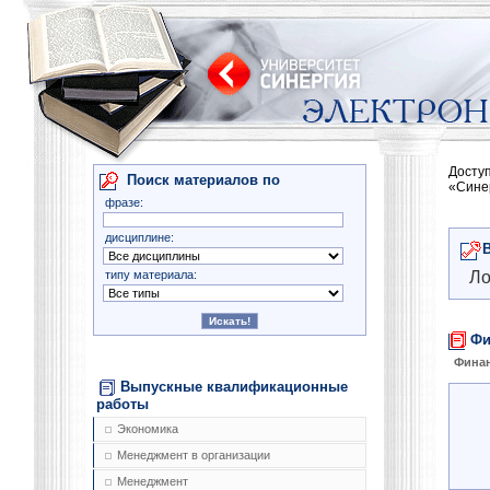
Досту
Поиск материалов по
«Сине
фразе:
дисциплине:
типу материала:
Ло
Фи
Фина
Выпускные квалификационные
работы
Экономика
Менеджмент в организации
Менеджмент