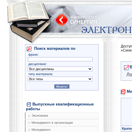
Досту
Поиск материалов по
«Сине
фразе:
дисциплине:
типу материала:
Ло
Ме
Выпускные квалификационные
работы
Экономика
Менеджмент в организации
Кратк
Менеджмент