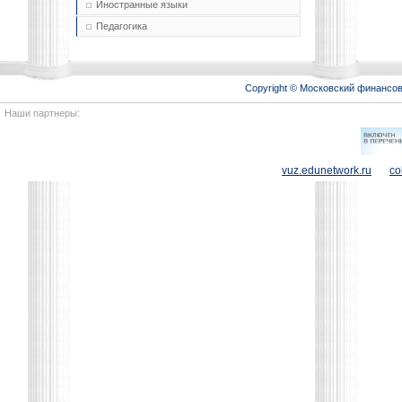
Иностранные языки
Педагогика
Copyright © Московский финансо
Наши партнеры:
vuz.edunetwork.ru
co