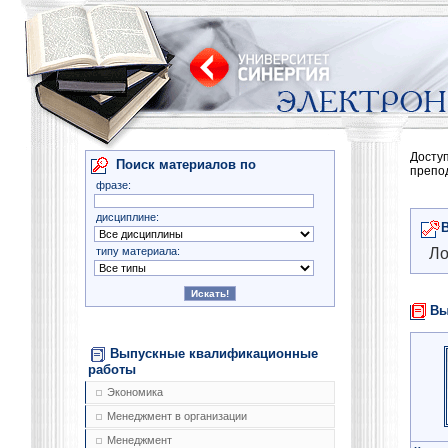
Досту
Поиск материалов по
препо
фразе:
дисциплине:
типу материала:
Ло
Вы
Выпускные квалификационные
работы
Экономика
Менеджмент в организации
Менеджмент