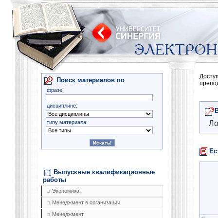
Досту
Поиск материалов по
препо
фразе:
дисциплине:
типу материала:
Ло
Ес
Выпускные квалификационные
работы
Экономика
Менеджмент в организации
Менеджмент