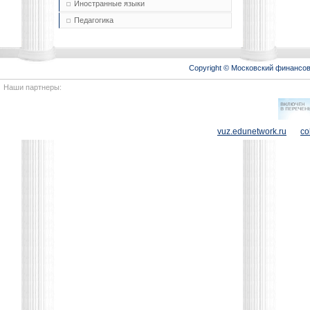
Иностранные языки
Педагогика
Copyright © Московский финансо
Наши партнеры:
vuz.edunetwork.ru
co