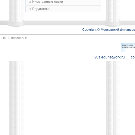
Иностранные языки
Педагогика
Copyright © Московский финансо
Наши партнеры:
vuz.edunetwork.ru
co