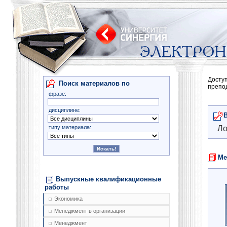
Досту
Поиск материалов по
препо
фразе:
дисциплине:
типу материала:
Ло
Ме
Выпускные квалификационные
работы
Экономика
Менеджмент в организации
Менеджмент