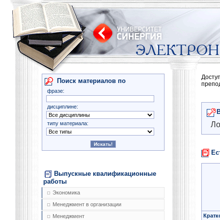
Досту
Поиск материалов по
препо
фразе:
дисциплине:
типу материала:
Ло
Ес
Выпускные квалификационные
работы
Экономика
Менеджмент в организации
Кратк
Менеджмент