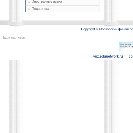
Иностранные языки
Педагогика
Copyright © Московский финансо
Наши партнеры:
vuz.edunetwork.ru
co