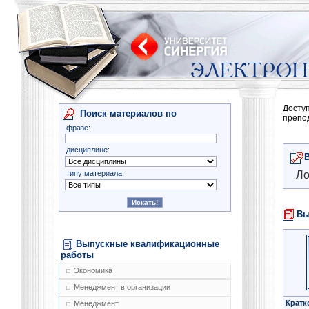
Досту
Поиск материалов по
препо
фразе:
дисциплине:
типу материала:
Ло
Вы
Выпускные квалификационные
работы
Экономика
Менеджмент в организации
Кратк
Менеджмент