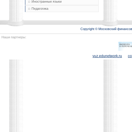
Иностранные языки
Педагогика
Copyright © Московский финансо
Наши партнеры:
vuz.edunetwork.ru
co