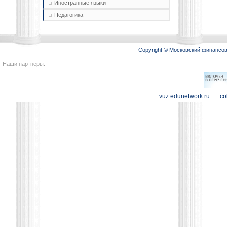
Иностранные языки
Педагогика
Copyright © Московский финансо
Наши партнеры:
vuz.edunetwork.ru
co