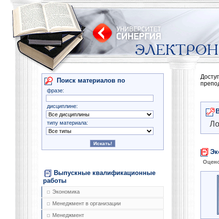
Досту
Поиск материалов по
препо
фразе:
дисциплине:
типу материала:
Ло
Эк
Оцено
Выпускные квалификационные
работы
Экономика
Менеджмент в организации
Менеджмент