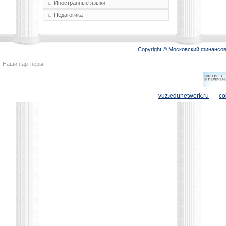
Иностранные языки
Педагогика
Copyright © Московский финансо
Наши партнеры:
vuz.edunetwork.ru
co