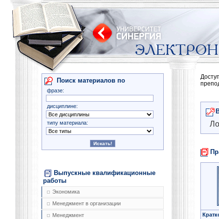
Досту
Поиск материалов по
препо
фразе:
дисциплине:
типу материала:
Ло
Пр
Выпускные квалификационные
работы
Экономика
Менеджмент в организации
Кратк
Менеджмент