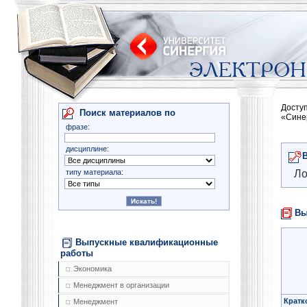
Досту
Поиск материалов по
«Сине
фразе:
дисциплине:
типу материала:
Ло
Вы
Выпускные квалификационные
работы
Экономика
Менеджмент в организации
Кратк
Менеджмент