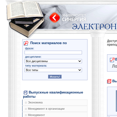
Досту
Поиск материалов по
препо
фразе:
дисциплине:
типу материала:
Ло
Вы
Выпускные квалификационные
работы
Экономика
Менеджмент в организации
Менеджмент