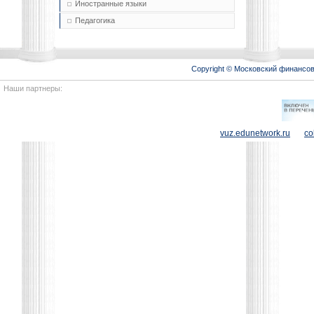
Иностранные языки
Педагогика
Copyright © Московский финансо
Наши партнеры:
vuz.edunetwork.ru
co