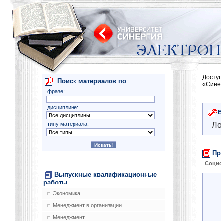
Досту
Поиск материалов по
«Сине
фразе:
дисциплине:
типу материала:
Ло
Пр
Соци
Выпускные квалификационные
работы
Экономика
Менеджмент в организации
Менеджмент