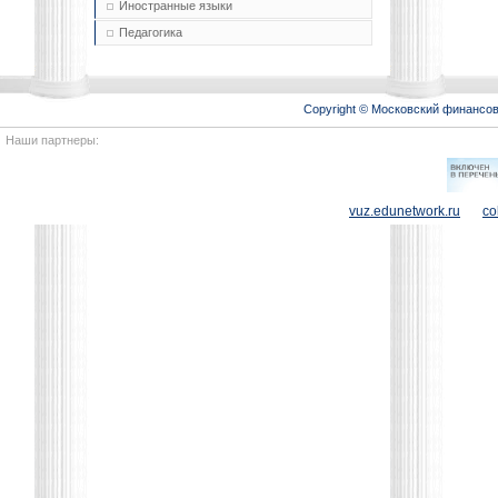
Иностранные языки
Педагогика
Copyright © Московский финансо
Наши партнеры:
vuz.edunetwork.ru
co