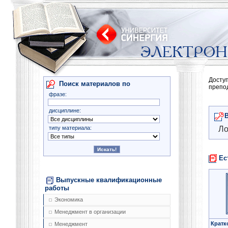
Досту
Поиск материалов по
препо
фразе:
дисциплине:
типу материала:
Ло
Ес
Выпускные квалификационные
работы
Экономика
Менеджмент в организации
Кратк
Менеджмент