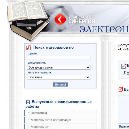
Досту
Поиск материалов по
«Сине
фразе:
дисциплине:
типу материала:
Ло
Вы
Выпускные квалификационные
работы
Экономика
Менеджмент в организации
Кратк
Менеджмент