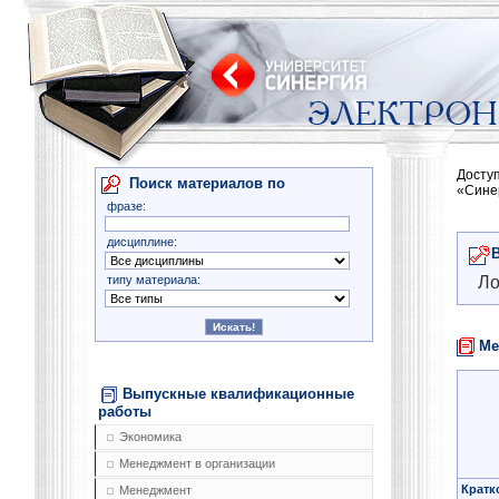
Досту
Поиск материалов по
«Сине
фразе:
дисциплине:
типу материала:
Ло
Ме
Выпускные квалификационные
работы
Экономика
Менеджмент в организации
Кратк
Менеджмент