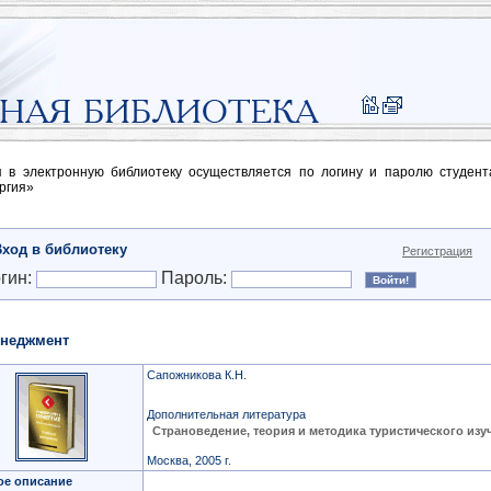
п в электронную библиотеку осуществляется по логину и паролю студен
ргия»
Вход в библиотеку
Регистрация
гин:
Пароль:
неджмент
Сапожникова К.Н.
Дополнительная литература
Страноведение, теория и методика туристического изу
Москва, 2005 г.
ое описание