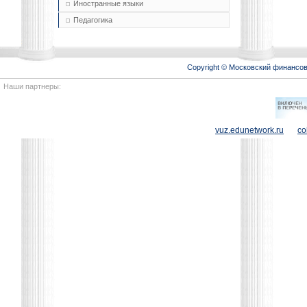
Иностранные языки
Педагогика
Copyright © Московский финансо
Наши партнеры:
vuz.edunetwork.ru
co