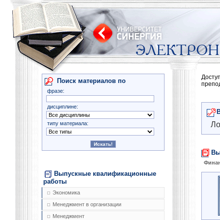
Досту
Поиск материалов по
препо
фразе:
дисциплине:
типу материала:
Ло
Вы
Финан
Выпускные квалификационные
работы
Экономика
Менеджмент в организации
Менеджмент