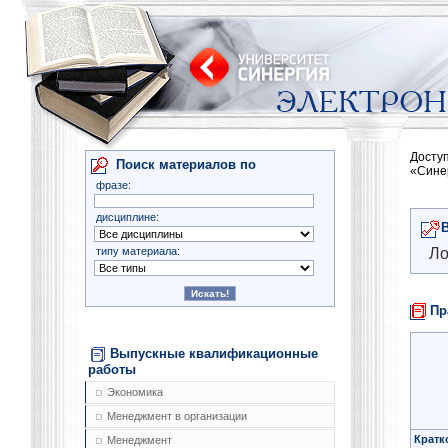
Досту
Поиск материалов по
«Сине
фразе:
дисциплине:
типу материала:
Ло
Пр
Выпускные квалификационные
работы
Экономика
Менеджмент в организации
Кратк
Менеджмент