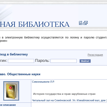
п в электронную библиотеку осуществляется по логину и паролю студен
ргия»
Вход в библиотеку
Регистрация
гин:
Пароль:
аво. Общественные науки
Симонишвили Л.Р.
История государства и прав зарубежных стран
Читальный зал на Семёновской. Ул. Измайловский вал, дом 
ое описание