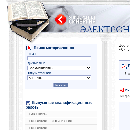
Досту
Поиск материалов по
«Сине
фразе:
дисциплине:
типу материала:
Ло
Ин
Инфо
Выпускные квалификационные
работы
Экономика
Менеджмент в организации
Менеджмент