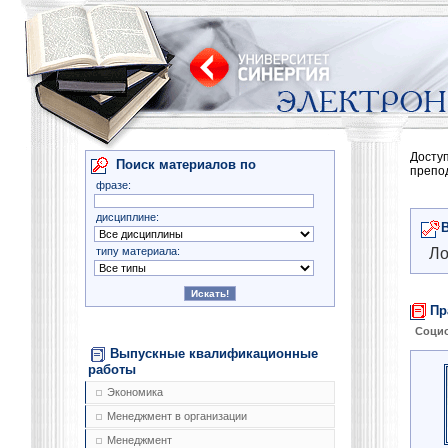
Досту
Поиск материалов по
препо
фразе:
дисциплине:
типу материала:
Ло
Пр
Соци
Выпускные квалификационные
работы
Экономика
Менеджмент в организации
Менеджмент