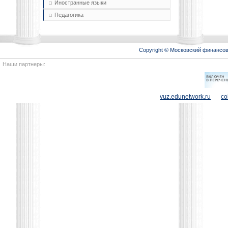
Иностранные языки
Педагогика
Copyright © Московский финансо
Наши партнеры:
vuz.edunetwork.ru
co