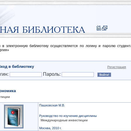
п в электронную библиотеку осуществляется по логину и паролю студен
ргия»
Вход в библиотеку
Регистрация
гин:
Пароль:
ономика
стиции
Пашковская М.В.
Руководство по изучению дисциплины
Международные инвестиции
Москва, 2010 г.