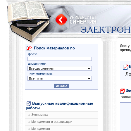
Досту
Поиск материалов по
препо
фразе:
дисциплине:
типу материала:
Ло
Фи
Фина
Выпускные квалификационные
работы
Экономика
Менеджмент в организации
Менеджмент