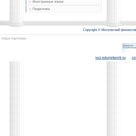
Иностранные языки
Педагогика
Copyright © Московский финансо
Наши партнеры:
vuz.edunetwork.ru
co