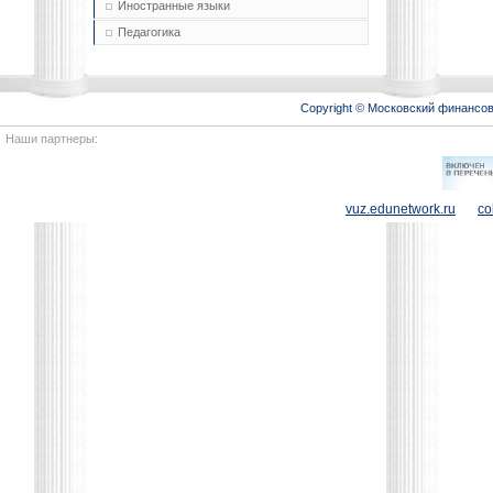
Иностранные языки
Педагогика
Copyright © Московский финансо
Наши партнеры:
vuz.edunetwork.ru
co