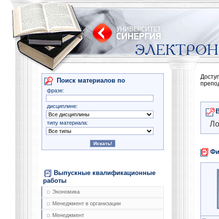
Досту
Поиск материалов по
препо
фразе:
дисциплине:
типу материала:
Ло
Фи
Выпускные квалификационные
работы
Экономика
Менеджмент в организации
Менеджмент