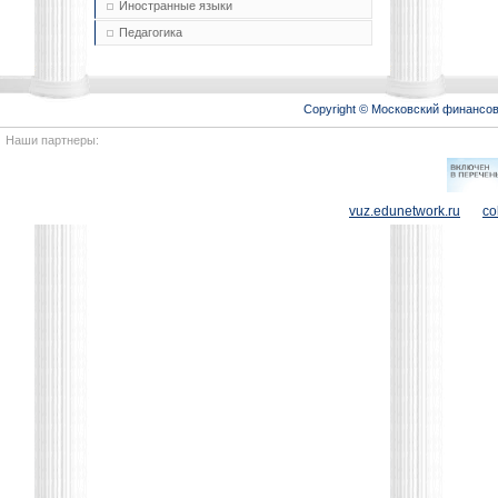
Иностранные языки
Педагогика
Copyright © Московский финансо
Наши партнеры:
vuz.edunetwork.ru
co