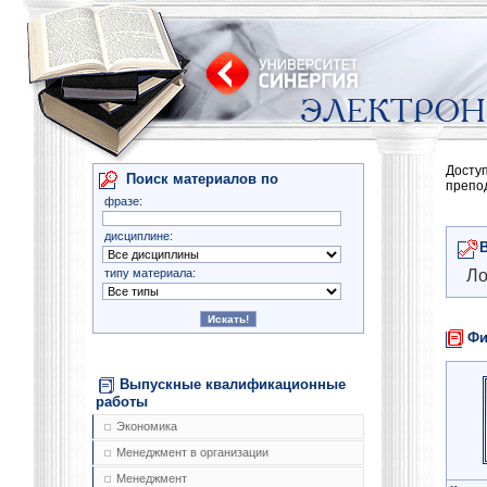
Досту
Поиск материалов по
препо
фразе:
дисциплине:
типу материала:
Ло
Фи
Выпускные квалификационные
работы
Экономика
Менеджмент в организации
Менеджмент