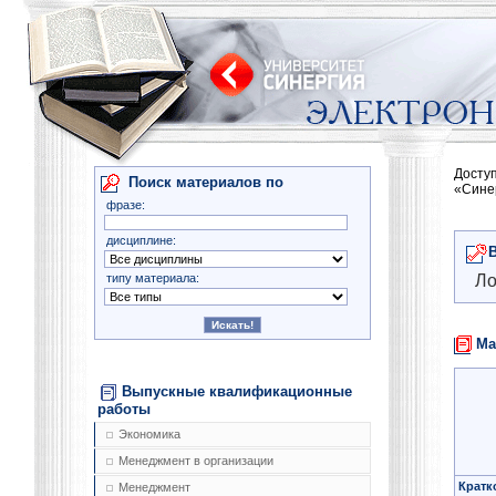
Досту
Поиск материалов по
«Сине
фразе:
дисциплине:
типу материала:
Ло
Ма
Выпускные квалификационные
работы
Экономика
Менеджмент в организации
Кратк
Менеджмент