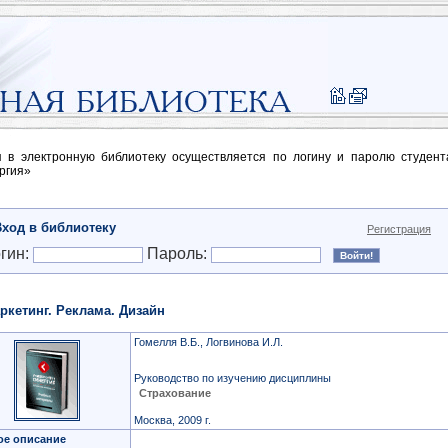
п в электронную библиотеку осуществляется по логину и паролю студен
ргия»
Вход в библиотеку
Регистрация
гин:
Пароль:
ркетинг. Реклама. Дизайн
Гомелля В.Б., Логвинова И.Л.
Руководство по изучению дисциплины
Страхование
Москва, 2009 г.
ое описание