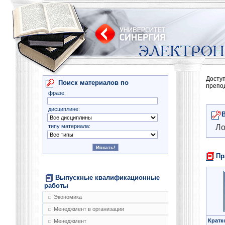
Досту
Поиск материалов по
препо
фразе:
дисциплине:
типу материала:
Ло
Пр
Выпускные квалификационные
работы
Экономика
Менеджмент в организации
Кратк
Менеджмент