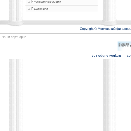
Иностранные языки
Педагогика
Copyright © Московский финансо
Наши партнеры:
vuz.edunetwork.ru
co