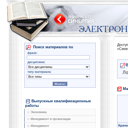
Досту
Поиск материалов по
«Сине
фразе:
дисциплине:
типу материала:
Ло
Ма
Выпускные квалификационные
работы
Экономика
Менеджмент в организации
Кратк
Менеджмент