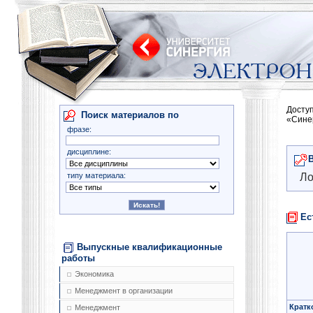
Досту
Поиск материалов по
«Сине
фразе:
дисциплине:
типу материала:
Ло
Ес
Выпускные квалификационные
работы
Экономика
Менеджмент в организации
Кратк
Менеджмент