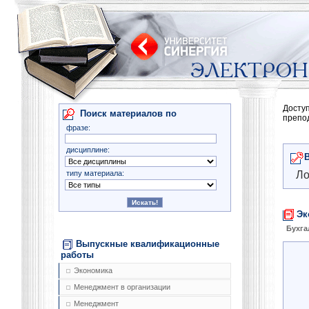
Досту
Поиск материалов по
препо
фразе:
дисциплине:
типу материала:
Ло
Эк
Бухга
Выпускные квалификационные
работы
Экономика
Менеджмент в организации
Менеджмент