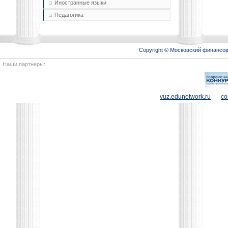
Иностранные языки
Педагогика
Copyright © Московский финансо
Наши партнеры:
vuz.edunetwork.ru
co